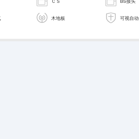
ＣＳ
BS接头
气
木地板
可视自动