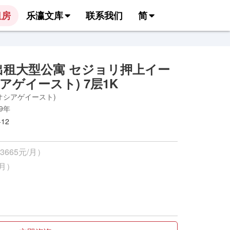
租房
乐瀛文库
联系我们
简
出租大型公寓 セジョリ押上イー
アゲイースト) 7层1K
オシアゲイースト)
19年
12
3665元/月）
/月）