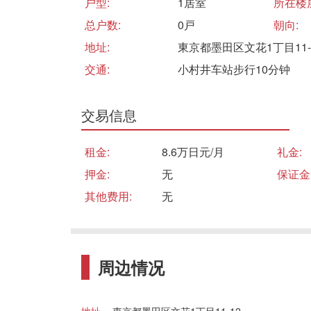
户型:
1居室
所在楼
总户数:
0戸
朝向:
地址:
東京都墨田区文花1丁目11-
交通:
小村井车站步行10分钟
交易信息
租金:
8.6万日元/月
礼金:
押金:
无
保证金
其他费用:
无
周边情况