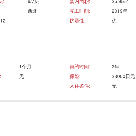
层:
6/7层
套内面积:
25.95㎡
西北
完工时间:
2019年
12
抗震性:
优
1个月
契约时间:
2年
:
无
保险:
23000日元
入住条件:
无