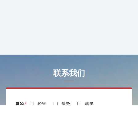
联系我们
目的
*
投资
留学
移民
姓名
*
电话
*