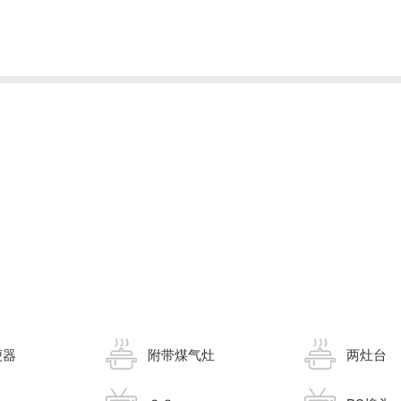
便器
附带煤气灶
两灶台