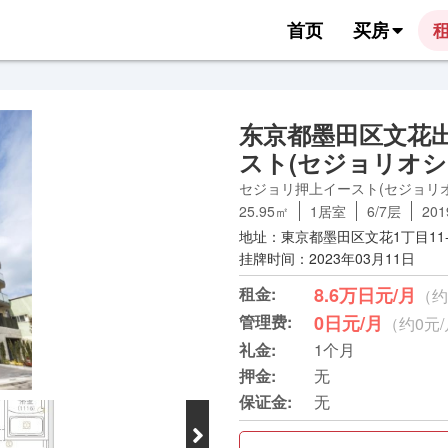
首页
买房
东京都墨田区文花
スト(セジョリオシ
セジョリ押上イースト(セジョリ
25.95㎡
1居室
6/7层
20
地址：東京都墨田区文花1丁目11-
挂牌时间：2023年03月11日
租金:
8.6万日元/月
（约
管理费:
0日元/月
（约0元
礼金:
1个月
押金:
无
保证金:
无