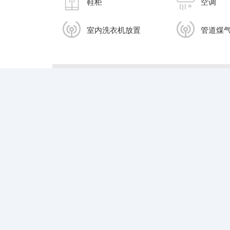
鞋柜
空调
室内洗衣机放置
管道煤