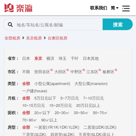
联系我们
简
搜索
全部租房
东京租房
台東区租房
省市：
日本
东京
横滨
琦玉
千叶
日本其他
热
热
热
热
热
市区：
不限
世田谷区
大田区
中野区
江东区
板桥区
渋谷区
墨田区
豊岛区
港区
练马区
文京区
类型：
全部
小型公寓(apartment)
大型公寓(mansion)
新宿区
目黒区
品川区
杉并区
中央区
千代田区
一户建(house)
北区
台东区
荒川区
足立区
立川市
葛饰区
月租：
全部
5万日元以下
5~7万日元
7~10万日元
江戸川区
国立市
昭岛市
八王子市
町田市
10~15万日元
15~20万日元
20万日元以上
国分寺市
东大和市
三鹰市
面积：
全部
20㎡以下
20~30㎡
30~50㎡
50~70㎡
70~90㎡
90㎡以上
房型：
全部
一居室(1R/1K/1DK/1LDK)
二居室(2DK/2LDK)
三居室(3LDK)
四居室(4LDK)
五居室(5LDK)及以上