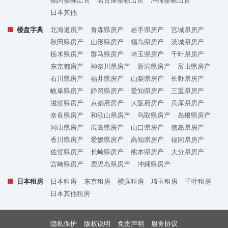
日本其他
楼盘字典
北海道房产
青森県房产
岩手県房产
宫城県房产
秋田県房产
山形県房产
福岛県房产
茨城県房产
栃木県房产
群马県房产
埼玉県房产
千叶県房产
东京都房产
神奈川県房产
新潟県房产
富山県房产
石川県房产
福井県房产
山梨県房产
长野県房产
岐阜県房产
静冈県房产
爱知県房产
三重県房产
滋贺県房产
京都府房产
大阪府房产
兵库県房产
奈良県房产
和歌山県房产
鸟取県房产
岛根県房产
冈山県房产
広岛県房产
山口県房产
徳岛県房产
香川県房产
爱媛県房产
高知県房产
福冈県房产
佐贺県房产
长崎県房产
熊本県房产
大分県房产
宫崎県房产
鹿児岛県房产
冲縄県房产
日本租房
日本租房
东京租房
横滨租房
琦玉租房
千叶租房
日本其他租房
隐私保护
版权说明
免责声明
服务协议