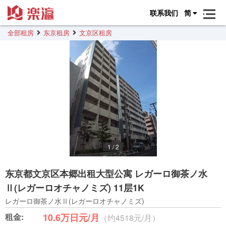
联系我们
简
全部租房
东京租房
文京区租房
1
/
2
东京都文京区本郷出租大型公寓 レガーロ御茶ノ水
Ⅱ(レガーロオチャノミズ) 11层1K
レガーロ御茶ノ水Ⅱ(レガーロオチャノミズ)
租金:
10.6万日元/月
（约4518元/月）