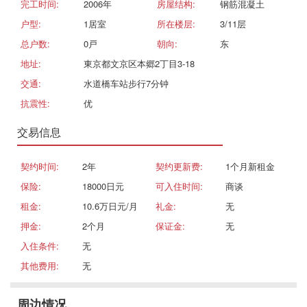
完工时间:
2006年
房屋结构:
钢筋混凝土
户型:
1居室
所在楼层:
3/11层
总户数:
0戸
朝向:
东
地址:
東京都文京区本郷2丁目3-18
交通:
水道橋车站步行7分钟
抗震性:
优
交易信息
契约时间:
2年
契约更新费:
1个月新租金
保险:
18000日元
可入住时间:
商谈
租金:
10.6万日元/月
礼金:
无
押金:
2个月
保证金:
无
入住条件:
无
其他费用:
无
周边情况