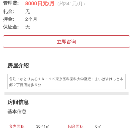
管理费:
8000日元/月
（约341元/月）
礼金:
无
押金:
2个月
保证金:
无
立即咨询
房屋介绍
备注：ゆとりある１Ｒ・１Ｋ東京医科歯科大学至近！まいばすけっと本
郷２丁目店徒歩５分！
房间信息
基本信息
套内面积:
30.41㎡
阳台面积:
0㎡