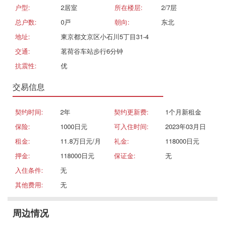
户型:
2居室
所在楼层:
2/7层
总户数:
0戸
朝向:
东北
地址:
東京都文京区小石川5丁目31-4
交通:
茗荷谷车站步行6分钟
抗震性:
优
交易信息
契约时间:
2年
契约更新费:
1个月新租金
保险:
1000日元
可入住时间:
2023年03月日
租金:
11.8万日元/月
礼金:
118000日元
押金:
118000日元
保证金:
无
入住条件:
无
其他费用:
无
周边情况