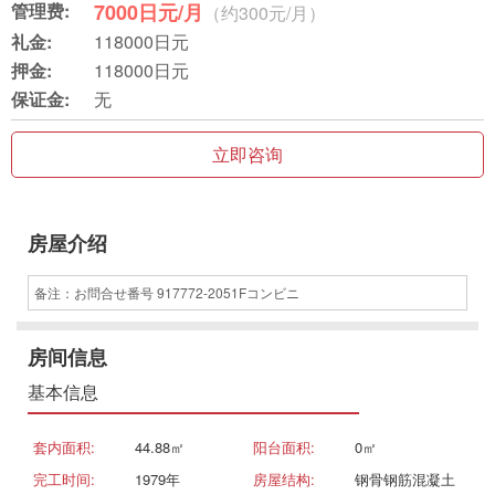
管理费:
7000日元/月
（约300元/月）
礼金:
118000日元
押金:
118000日元
保证金:
无
立即咨询
房屋介绍
备注：お問合せ番号 917772-2051Fコンビニ
房间信息
基本信息
套内面积:
44.88㎡
阳台面积:
0㎡
完工时间:
1979年
房屋结构:
钢骨钢筋混凝土