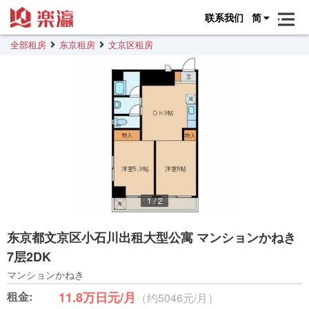
联系我们
简
全部租房
东京租房
文京区租房
1
/
2
东京都文京区小石川出租大型公寓 マンションかねき
7层2DK
マンションかねき
租金:
11.8万日元/月
（约5046元/月）