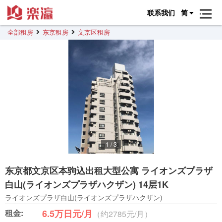
联系我们
简
全部租房
东京租房
文京区租房
1
/
3
东京都文京区本驹込出租大型公寓 ライオンズプラザ
白山(ライオンズプラザハクザン) 14层1K
ライオンズプラザ白山(ライオンズプラザハクザン)
租金:
6.5万日元/月
（约2785元/月）