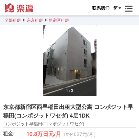
联系我们
简
全部租房
东京租房
新宿区租房
1
/
3
东京都新宿区西早稲田出租大型公寓 コンポジット早
稲田(コンポジットワセダ) 4层1DK
コンポジット早稲田(コンポジットワセダ)
租金:
10.8万日元/月
（约4627元/月）