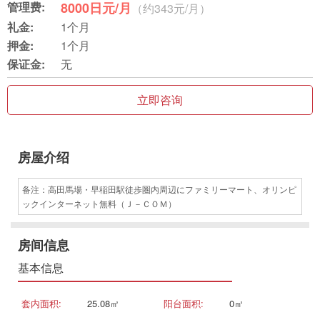
管理费:
8000日元/月
（约343元/月）
礼金:
1个月
押金:
1个月
保证金:
无
立即咨询
房屋介绍
备注：高田馬場・早稲田駅徒歩圏内周辺にファミリーマート、オリンピ
ックインターネット無料（Ｊ－ＣＯＭ）
房间信息
基本信息
套内面积:
25.08㎡
阳台面积:
0㎡