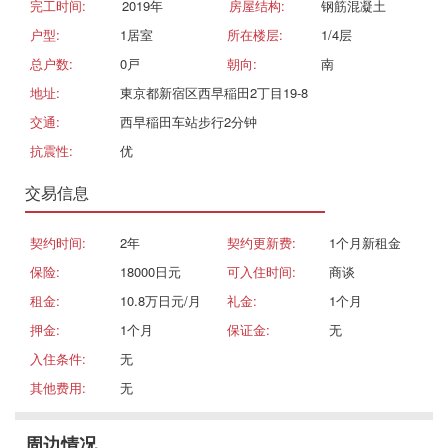
完工时间:
2019年
房屋结构:
钢筋混凝土
户型:
1居室
所在楼层:
1/4层
总户数:
0戸
朝向:
南
地址:
東京都新宿区西早稲田2丁目19-8
交通:
西早稲田车站步行2分钟
抗震性:
优
交易信息
契约时间:
2年
契约更新费:
1个月新租金
保险:
18000日元
可入住时间:
商谈
租金:
10.8万日元/月
礼金:
1个月
押金:
1个月
保证金:
无
入住条件:
无
其他费用:
无
周边情况