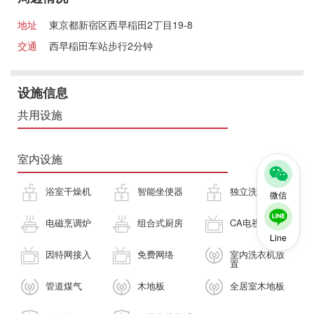
地址
東京都新宿区西早稲田2丁目19-8
交通
西早稲田车站步行2分钟
设施信息
共用设施
室内设施
浴室干燥机
智能坐便器
独立洗面台
微信
电磁烹调炉
组合式厨房
CA电视
Line
因特网接入
免费网络
室内洗衣机放
置
管道煤气
木地板
全居室木地板