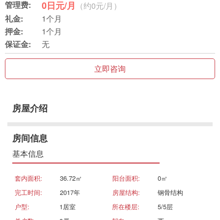
管理费:
0日元/月
（约0元/月）
礼金:
1个月
押金:
1个月
保证金:
无
立即咨询
房屋介绍
房间信息
基本信息
套内面积:
36.72㎡
阳台面积:
0㎡
完工时间:
2017年
房屋结构:
钢骨结构
户型:
1居室
所在楼层:
5/5层