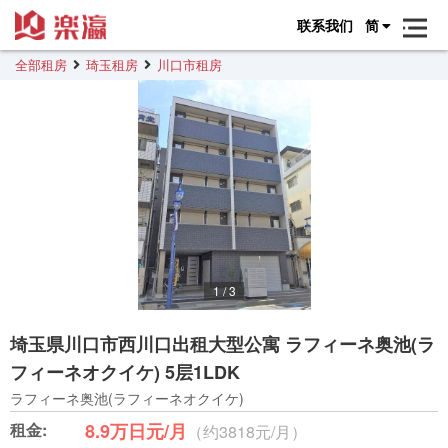
联系我们
简
全部租房
琦玉租房
川口市租房
1
/
3
埼玉県川口市西川口出租大型公寓 ラフィーネ奥池(ラ
フィーネオクイケ) 5层1LDK
ラフィーネ奥池(ラフィーネオクイケ)
租金:
8.9万日元/月
（约3818元/月）