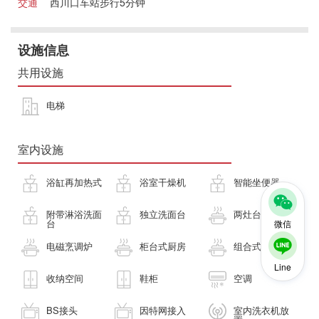
交通
西川口车站步行5分钟
设施信息
共用设施
电梯
室内设施
浴缸再加热式
浴室干燥机
智能坐便器
附带淋浴洗面
独立洗面台
两灶台
台
微信
电磁烹调炉
柜台式厨房
组合式厨房
Line
收纳空间
鞋柜
空调
BS接头
因特网接入
室内洗衣机放