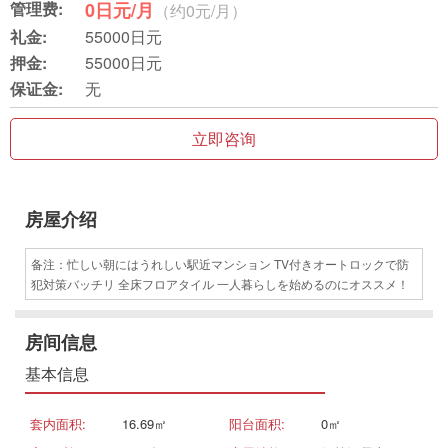
管理费:
0日元/月
（约0元/月）
礼金:
55000日元
押金:
55000日元
保证金:
无
立即咨询
房屋介绍
备注：忙しい朝にはうれしい駅近マンション TV付きオートロックで防
犯対策バッチリ 全床フロアタイル 一人暮らしを始めるのにオススメ！
房间信息
基本信息
套内面积:
16.69㎡
阳台面积:
0㎡