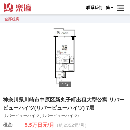
联系我们
简
全部租房
1
/
2
神奈川県川崎市中原区新丸子町出租大型公寓 リバー
ビューハイツ(リバービューハイツ) 7层
リバービューハイツ(リバービューハイツ)
租金:
5.5万日元/月
（约2352元/月）