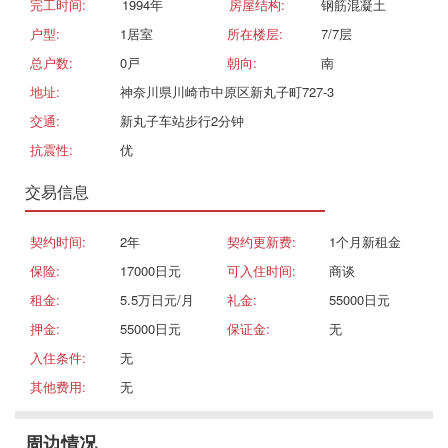
完工时间:
1994年
房屋结构:
钢筋混凝土
户型:
1居室
所在楼层:
7/7层
总户数:
0戸
朝向:
南
地址:
神奈川県川崎市中原区新丸子町727-3
交通:
新丸子车站步行2分钟
抗震性:
优
交易信息
契约时间:
2年
契约更新费:
1个月新租金
保险:
17000日元
可入住时间:
商谈
租金:
5.5万日元/月
礼金:
55000日元
押金:
55000日元
保证金:
无
入住条件:
无
其他费用:
无
周边情况