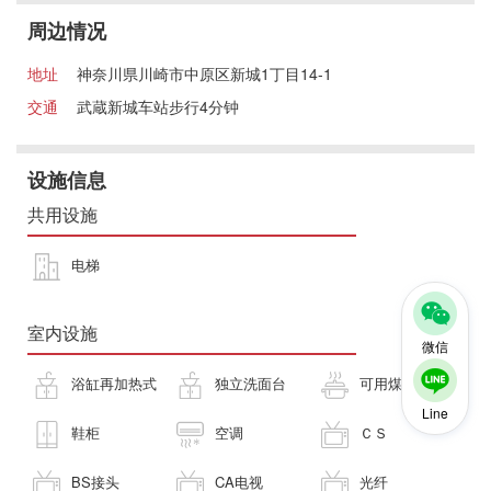
周边情况
地址
神奈川県川崎市中原区新城1丁目14-1
交通
武蔵新城车站步行4分钟
设施信息
共用设施
电梯
室内设施
微信
浴缸再加热式
独立洗面台
可用煤气灶
Line
鞋柜
空调
ＣＳ
BS接头
CA电视
光纤