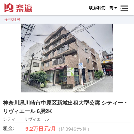
联系我们
简
全部租房
1
/
3
神奈川県川崎市中原区新城出租大型公寓 シティー・
リヴィエール 6层2K
シティー・リヴィエール
租金:
9.2万日元/月
（约3946元/月）