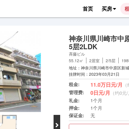
首页
买房
神奈川県川崎市中
5层2LDK
斉藤ビル
55.12㎡
2居室
2/5层
19
地址：神奈川県川崎市中原区新城1
挂牌时间：2023年03月21日
租金:
11.0万日元/月
（
管理费:
0日元/月
（约0元
礼金:
1个月
押金:
1个月
保证金:
无