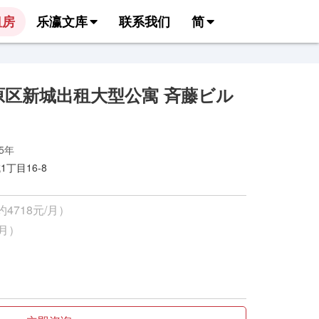
租房
乐瀛文库
联系我们
简
原区新城出租大型公寓 斉藤ビル
85年
丁目16-8
约4718元/月）
/月）