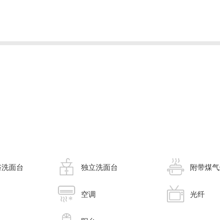
浴洗面台
独立洗面台
附带煤气
空调
光纤