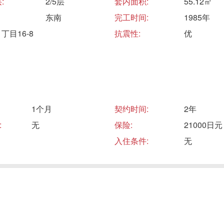
:
2/5层
套内面积:
55.12㎡
东南
完工时间:
1985年
目16-8
抗震性:
优
1个月
契约时间:
2年
:
无
保险:
21000日元
入住条件:
无