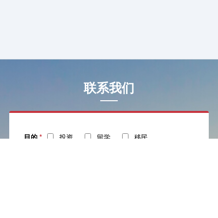
联系我们
目的
*
投资
留学
移民
姓名
*
电话
*
社交