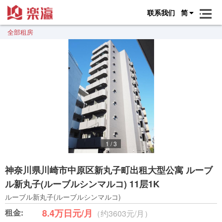
联系我们
简
全部租房
1
/
3
神奈川県川崎市中原区新丸子町出租大型公寓 ルーブ
ル新丸子(ルーブルシンマルコ) 11层1K
ルーブル新丸子(ルーブルシンマルコ)
租金:
8.4万日元/月
（约3603元/月）