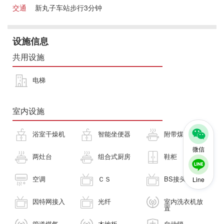
交通
新丸子车站步行3分钟
设施信息
共用设施
电梯
室内设施
浴室干燥机
智能坐便器
附带煤气灶
微信
两灶台
组合式厨房
鞋柜
空调
ＣＳ
BS接头
Line
因特网接入
光纤
室内洗衣机放
置
管道煤气
木地板
自动锁