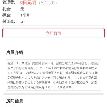
管理费:
0日元/月
（约0元/月）
礼金:
无
押金:
1个月
保证金:
无
立即咨询
房屋介绍
备注：１．禁煙室（喫煙者契約不可。禁煙は電子煙草等を含む。他室は
条件が異なる場合有り） ２．１年未満で解約の場合は短期解約違約金
１ヶ月要 ３．２親等以内の連帯保証人必須＋親族緊急連絡先必須 ＋指
定保証会社への加入を条件とさせて頂く場合有り。 ４．退去時室内清
掃費は賃借人負担とする特約有り。その他詳細は契約書記載 ５．広告
と現況が異なる場合は現況を優先 ６．入居者厳選
房间信息