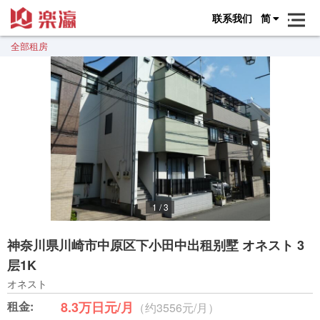
联系我们
简
全部租房
1
/
3
神奈川県川崎市中原区下小田中出租别墅 オネスト 3
层1K
オネスト
租金:
8.3万日元/月
（约3556元/月）