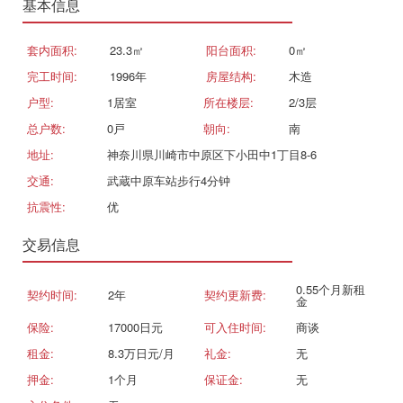
基本信息
套内面积:
23.3㎡
阳台面积:
0㎡
完工时间:
1996年
房屋结构:
木造
户型:
1居室
所在楼层:
2/3层
总户数:
0戸
朝向:
南
地址:
神奈川県川崎市中原区下小田中1丁目8-6
交通:
武蔵中原车站步行4分钟
抗震性:
优
交易信息
0.55个月新租
契约时间:
2年
契约更新费:
金
保险:
17000日元
可入住时间:
商谈
租金:
8.3万日元/月
礼金:
无
押金:
1个月
保证金:
无