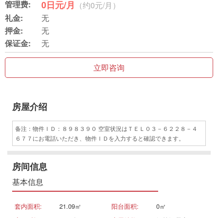
管理费:
0日元/月
（约0元/月）
礼金:
无
押金:
无
保证金:
无
立即咨询
房屋介绍
备注：物件ＩＤ：８９８３９０ 空室状況はＴＥＬ０３－６２２８－４
６７７にお電話いただき、物件ＩＤを入力すると確認できます。
房间信息
基本信息
套内面积:
21.09㎡
阳台面积:
0㎡