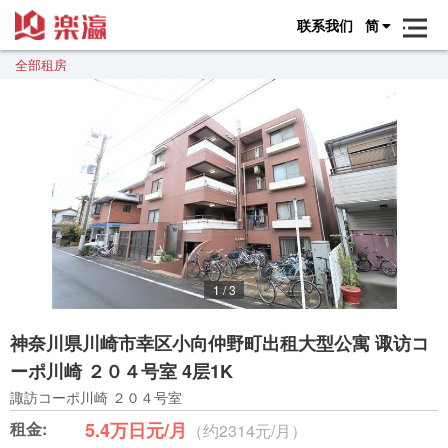
联系我们
简
全部租房
1
/
3
神奈川県川崎市幸区小向仲野町出租大型公寓 诹访コ
ーポ川崎 ２０４号室 4层1K
諏訪コーポ川崎 ２０４号室
租金:
5.4万日元/月
（约2314元/月）