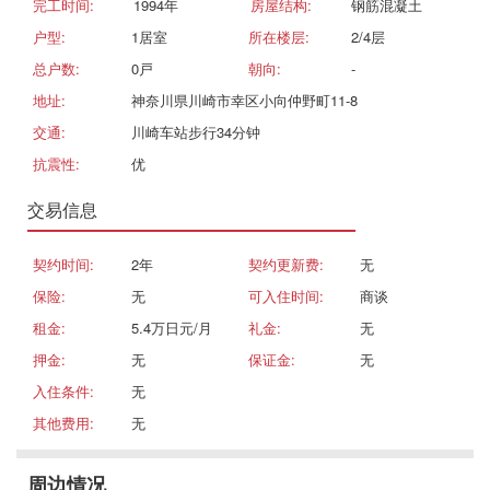
完工时间:
1994年
房屋结构:
钢筋混凝土
户型:
1居室
所在楼层:
2/4层
总户数:
0戸
朝向:
-
地址:
神奈川県川崎市幸区小向仲野町11-8
交通:
川崎车站步行34分钟
抗震性:
优
交易信息
契约时间:
2年
契约更新费:
无
保险:
无
可入住时间:
商谈
租金:
5.4万日元/月
礼金:
无
押金:
无
保证金:
无
入住条件:
无
其他费用:
无
周边情况