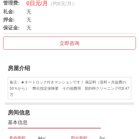
管理费:
0日元/月
（约0元/月）
礼金:
无
押金:
无
保证金:
无
立即咨询
房屋介绍
备注：★オートロック付きマンションです！ 保証料（賃料＋共益費の
50％から） 弊社指定保険要 その他費用 契約時クリーニング代8.47
万
房间信息
基本信息
套内面积:
44㎡
阳台面积:
0㎡