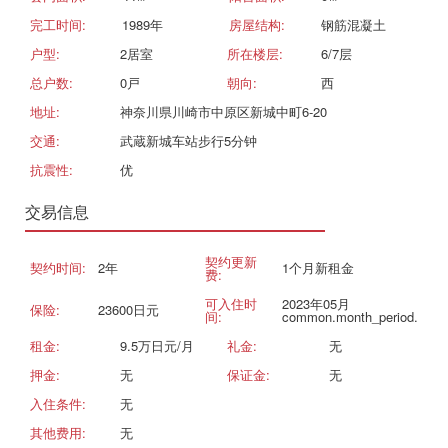
完工时间:
1989年
房屋结构:
钢筋混凝土
户型:
2居室
所在楼层:
6/7层
总户数:
0戸
朝向:
西
地址:
神奈川県川崎市中原区新城中町6-20
交通:
武蔵新城车站步行5分钟
抗震性:
优
交易信息
契约更新
契约时间:
2年
1个月新租金
费:
可入住时
2023年05月
保险:
23600日元
间:
common.month_period.
租金:
9.5万日元/月
礼金:
无
押金:
无
保证金:
无
入住条件:
无
其他费用:
无