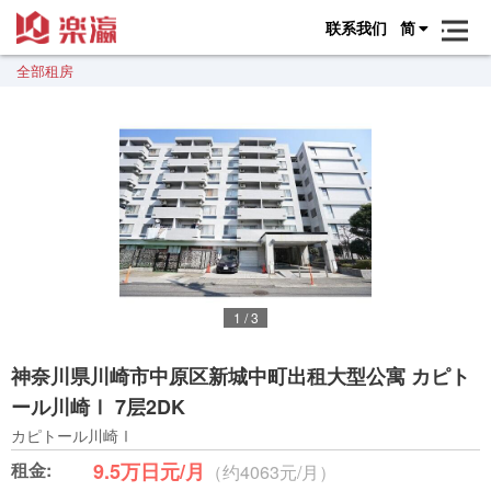
联系我们
简
全部租房
1
/
3
神奈川県川崎市中原区新城中町出租大型公寓 カピト
ール川崎Ⅰ 7层2DK
カピトール川崎Ⅰ
租金:
9.5万日元/月
（约4063元/月）