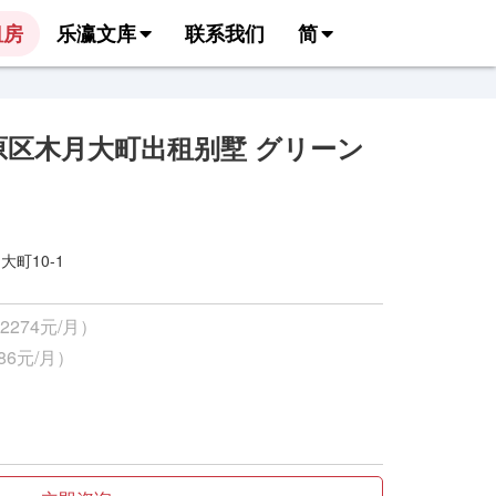
租房
乐瀛文库
联系我们
简
原区木月大町出租别墅 グリーン
町10-1
2274元/月）
86元/月）