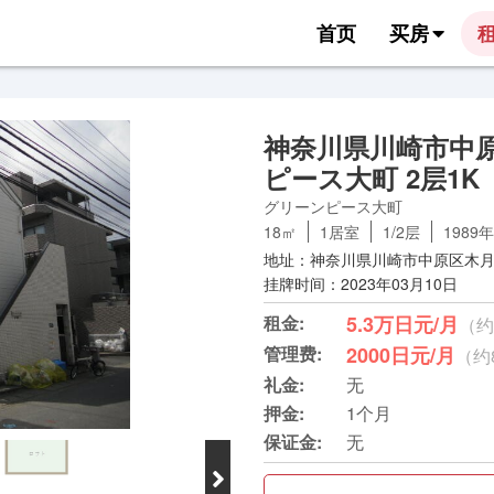
首页
买房
神奈川県川崎市中
ピース大町 2层1K
グリーンピース大町
18㎡
1居室
1/2层
1989年
地址：神奈川県川崎市中原区木月大
挂牌时间：2023年03月10日
租金:
5.3万日元/月
（约
管理费:
2000日元/月
（约
礼金:
无
押金:
1个月
保证金:
无