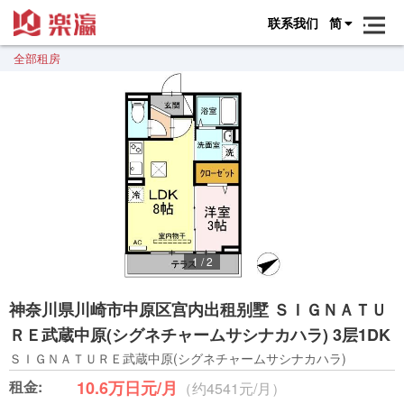
联系我们
简
全部租房
1
/
2
神奈川県川崎市中原区宫内出租别墅 ＳＩＧＮＡＴＵ
ＲＥ武蔵中原(シグネチャームサシナカハラ) 3层1DK
ＳＩＧＮＡＴＵＲＥ武蔵中原(シグネチャームサシナカハラ)
租金:
10.6万日元/月
（约4541元/月）