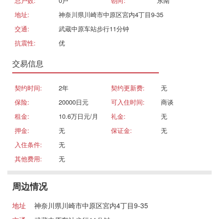
总户数:
0戸
朝向:
东南
地址:
神奈川県川崎市中原区宮内4丁目9-35
交通:
武蔵中原车站步行11分钟
抗震性:
优
交易信息
契约时间:
2年
契约更新费:
无
保险:
20000日元
可入住时间:
商谈
租金:
10.6万日元/月
礼金:
无
押金:
无
保证金:
无
入住条件:
无
其他费用:
无
周边情况
地址
神奈川県川崎市中原区宮内4丁目9-35