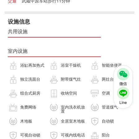
交通
武蔵中原车站步行11分钟
设施信息
共用设施
室内设施
浴缸再加热式
浴室干燥机
智能坐便器
独立洗面台
附带煤气灶
两灶台
微信
组合式厨房
收纳空间
空调
Line
免费网络
室内洗衣机放
管道煤气
置
木地板
全居室木地板
自动锁
可视自动锁
可视内线电话
阳台