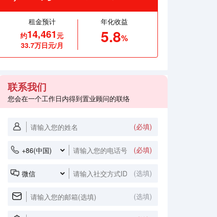
租金预计
年化收益
5.8
14,461
约
元
%
33.7万日元/月
联系我们
您会在一个工作日内得到置业顾问的联络
(必填)
(必填)
(选填)
(选填)