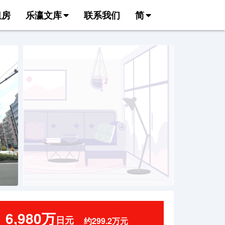
租房
乐瀛文库
联系我们
简
6,980万
日元
约299.2万元