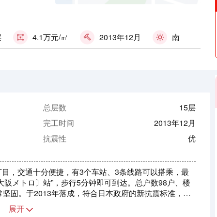
层
4.1万元/㎡
2013年12月
南
总层数
15层
完工时间
2013年12月
抗震性
优
目，交通十分便捷，有3个车站、3条线路可以搭乘，最
大阪メトロ〕站”，步行5分钟即可到达。总户数98户、楼
坚固。于2013年落成，符合日本政府的新抗震标准，在7
一座建成12年的公寓，比刚建成时具有更高的租金回报
展开
多。