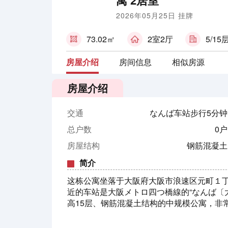
寓 2居室
2026年05月25日 挂牌
73.02㎡
2室2厅
5/15
房屋介绍
房间信息
相似房源
房屋介绍
交通
なんば车站步行5分钟
总户数
0户
房屋结构
钢筋混凝土
简介
这栋公寓坐落于大阪府大阪市浪速区元町１丁
近的车站是大阪メトロ四つ橋線的“なんば〔
高15层、钢筋混凝土结构的中规模公寓，非常
级左右的地震当中也能保持足够的强度。这是
率，最近一段时间，这类的公寓交易量非常