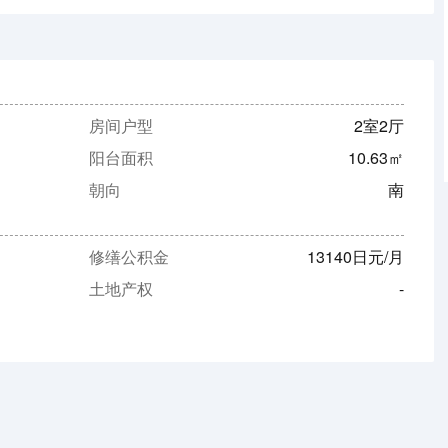
房间户型
2室2厅
阳台面积
10.63㎡
朝向
南
修缮公积金
13140日元/月
土地产权
-